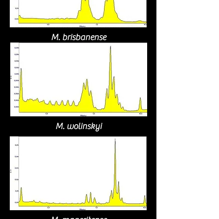
M. brisbanense
M. wolinskyi