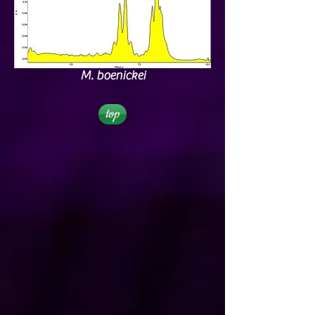
M. boenickei
top