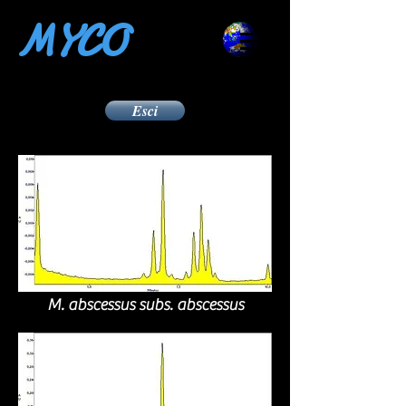
MYCO
Esci
M. abscessus subs. abscessus