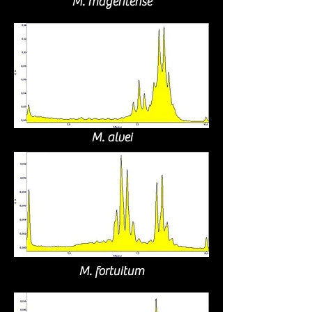
M. mageritense
M. alvei
M. fortuitum