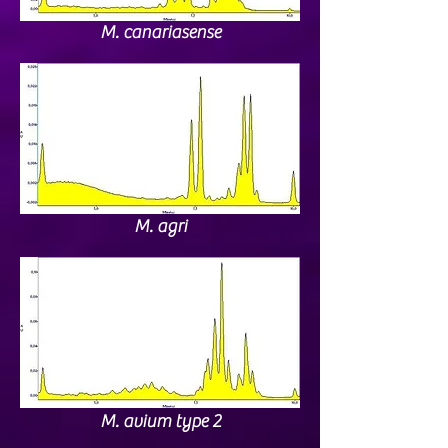
M. canariasense
M. agri
M. avium type 2