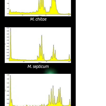
M. chitae
M. septicum