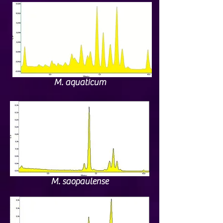
M. aquaticum
M. saopaulense