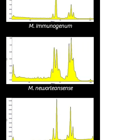
M. immunogenum
M. neworleansense