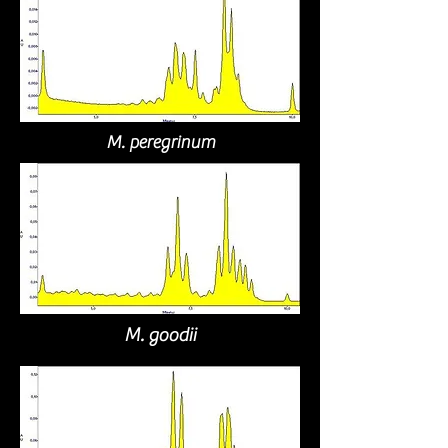
M. peregrinum
M. goodii